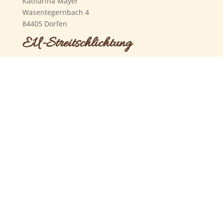
Katharina Mayer
Wasentegernbach 4
84405 Dorfen
EU-Streitschlichtung
Die Europäische Kommission stellt eine Plattform zur
Online-Streitbeilegung (OS) bereit:
https://ec.europa.eu/consumers/odr/
.
Unsere E-Mail-Adresse finden Sie oben im
Impressum.
Verbraucher­streit­
beilegung/Universal­schlichtungs­
stelle
Wir sind nicht bereit oder verpflichtet, an
Streitbeilegungsverfahren vor einer
Verbraucherschlichtungsstelle teilzunehmen.
Quelle:
https://www.e-recht24.de